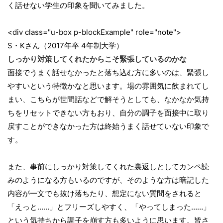
く話せない学生の印象を聞いてみました。
<div class="u-box p-blockExample" role="note">
S・Kさん（2017年卒 4年制大学）
しっかり対策してくれたからこそ緊張しているのかな
面接でうまく話せなかったと落ち込む方に多いのは、緊張し
やすいという特徴かなと思います。場の雰囲気に飲まれてし
まい、こちらが世間話などで解そうとしても、なかなか気持
ちをリセットできない方もおり、自分の調子を面接中に取り
戻すことができなかった方は終始うまく話せていない印象で
す。
また、事前にしっかり対策してくれた裏返しとしてカンペ読
みのようになる方もいるのですが、そのような方は暗記した
内容が一文でも抜け落ちたり、想定にない質問をされると
「えっと……」とフリーズしやすく、「やってしまった……」
という気持ちから調子を崩す方も多いように思います。皆さ