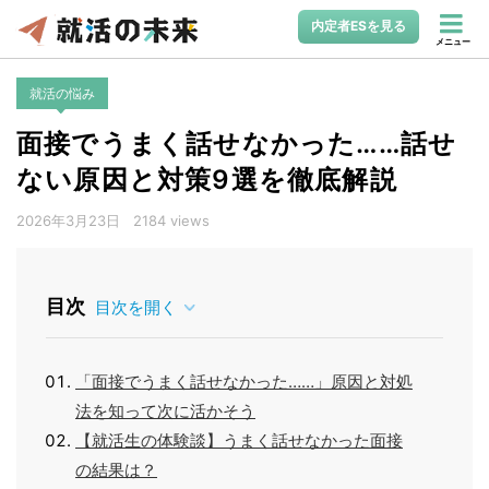
内定者ESを見る
メニュー
就活の悩み
面接でうまく話せなかった……話せ
ない原因と対策9選を徹底解説
2026年3月23日
2184 views
目次
目次を開く
「面接でうまく話せなかった……」原因と対処
法を知って次に活かそう
【就活生の体験談】うまく話せなかった面接
の結果は？