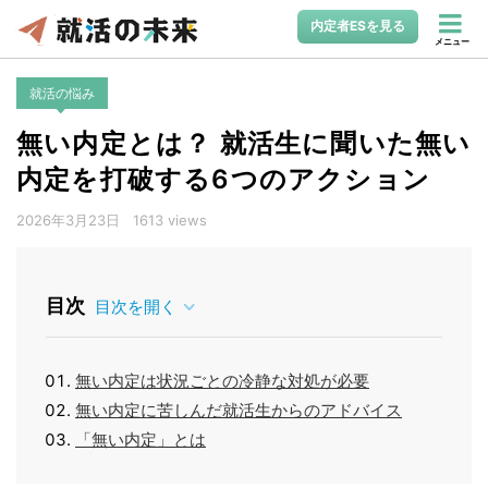
内定者ESを見る
メニュー
就活の悩み
無い内定とは？ 就活生に聞いた無い
内定を打破する6つのアクション
2026年3月23日
1613 views
目次
目次を開く
無い内定は状況ごとの冷静な対処が必要
無い内定に苦しんだ就活生からのアドバイス
「無い内定」とは