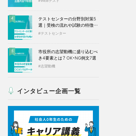
WEBテスト
テストセンターの分野別対策5
4
選｜受検の流れや試験の特徴も
紹介
テストセンター
市役所の志望動機に盛り込むべ
5
き4要素とは？ OK・NG例文7選
志望動機
インタビュー企画一覧