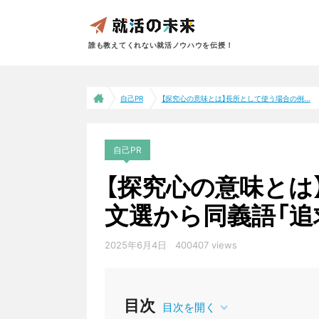
誰も教えてくれない就活ノウハウを伝授！
自己PR
【探究心の意味とは】長所として使う場合の例...
自己PR
【探究心の意味とは
文選から同義語「追
2025年6月4日
400407 views
目次
目次を開く