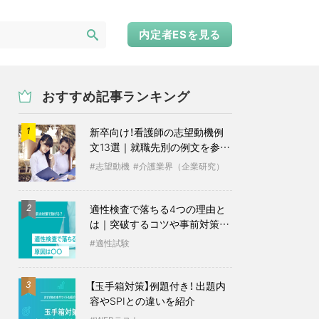
内定者ESを見る
おすすめ記事ランキング
新卒向け！看護師の志望動機例
1
文13選｜就職先別の例文を参考
に
志望動機
介護業界（企業研究）
適性検査で落ちる4つの理由と
2
は｜突破するコツや事前対策も
紹介
適性試験
【玉手箱対策】例題付き！ 出題内
3
容やSPIとの違いを紹介