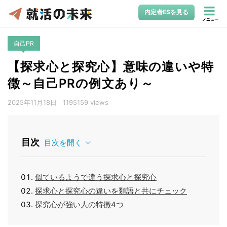
内定者ESを見る
メニュー
自己PR
【探求心と探究心】意味の違いや特
徴～自己PRの例文あり～
2025年11月18日
1195159 views
目次
目次を開く
似ているようで違う探求心と探究心
探求心と探究心の違いを類語と共にチェック
探究心が強い人の特徴4つ