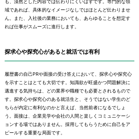
も、漠然とした内容では伝わりにくいはずです。専門的な領
域であれば、具体的なイメージなしではほとんど伝わりませ
ん。また、入社後の業務においても、あらゆることを想定す
れば仕事がスムーズに進行します。
探求心や探究心があると就活では有利
履歴書の自己PRや面接の受け答えにおいて、探求心や探究心
を示すことはとても大切です。知識欲が旺盛かつ問題解決に
邁進する気持ちは、どの業界や職種でも必要とされるもので
す。探求心や探究心のある就活生と、そうではない学生のど
ちらが内定に有利なのかと言えば、当然前者になるでしょ
う。面接は、企業見学や会社の人間と楽しくコミュニケーシ
ョンする場ではありません。採用してもらうために自己をア
ピールする重要な局面です。