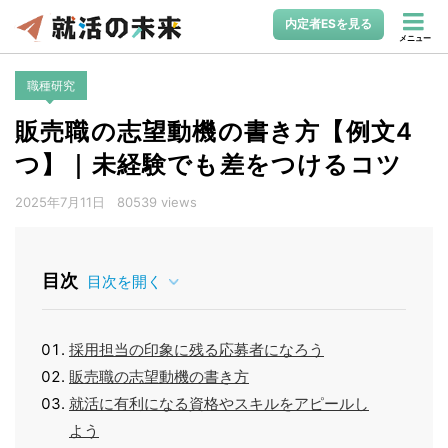
内定者ESを見る
メニュー
職種研究
販売職の志望動機の書き方【例文4
つ】｜未経験でも差をつけるコツ
2025年7月11日
80539 views
目次
目次を開く
採用担当の印象に残る応募者になろう
販売職の志望動機の書き方
就活に有利になる資格やスキルをアピールし
よう