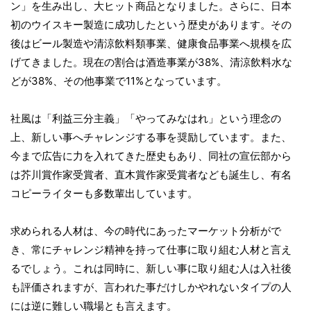
ン」を生み出し、大ヒット商品となりました。さらに、日本
初のウイスキー製造に成功したという歴史があります。その
後はビール製造や清涼飲料類事業、健康食品事業へ規模を広
げてきました。現在の割合は酒造事業が38%、清涼飲料水な
どが38%、その他事業で11%となっています。
社風は「利益三分主義」「やってみなはれ」という理念の
上、新しい事へチャレンジする事を奨励しています。また、
今まで広告に力を入れてきた歴史もあり、同社の宣伝部から
は芥川賞作家受賞者、直木賞作家受賞者なども誕生し、有名
コピーライターも多数輩出しています。
求められる人材は、今の時代にあったマーケット分析がで
き、常にチャレンジ精神を持って仕事に取り組む人材と言え
るでしょう。これは同時に、新しい事に取り組む人は入社後
も評価されますが、言われた事だけしかやれないタイプの人
には逆に難しい職場とも言えます。