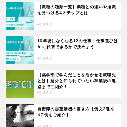
【職種の種類一覧】業種との違いや適職
を見つける4ステップとは
職種研究
10年後になくなる12の仕事｜仕事選びは
AIに代替できるかで決めよう
職種研究
【薬学部で学んだことを活かせる就職先
とは】意外と知られていない卒業後の進
路までご紹介！
職種研究
自衛隊の志望動機の書き方【例文3選や
NG例をご紹介】
職種研究