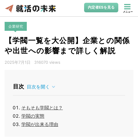
内定者ESを見る
メニュー
企業研究
【学閥一覧を大公開】企業との関係
や出世への影響まで詳しく解説
2025年7月1日
316070 views
目次
目次を開く
そもそも学閥とは？
学閥の実態
学閥が出来る理由