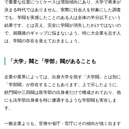
で重要な位置につくケースは増加傾向にあり、大学で将来が
決まる時代ではありません。実際に社会人を対象にした調査
でも、学閥を実感したことのある人は全体の半分以下という
結果です。とは言え、完全に学閥が消失したわけではないの
で、就職後のギャップに悩まないよう、特に大企業を志す人
は、学閥の存在を覚えておきましょう。
「大学」閥と「学部」閥があることも
企業や業界によっては、出身大学を指す「大学閥」とは別に
「学部閥」が存在することもあります。上で示したように、
鉄門閥や三四閥は医学部の出身者だけで構成されており、他
にも法学部出身者を特に優遇するような学部閥も実在しま
す。
一般企業よりも、官僚や省庁・官庁にその傾向が強く出ます