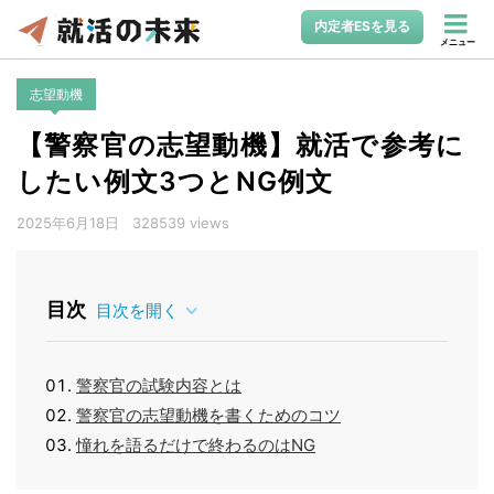
内定者ESを見る
メニュー
志望動機
【警察官の志望動機】就活で参考に
したい例文3つとNG例文
2025年6月18日
328539 views
目次
目次を開く
警察官の試験内容とは
警察官の志望動機を書くためのコツ
憧れを語るだけで終わるのはNG