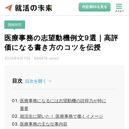
内定者ESを見る
メニュー
職種研究
医療事務の志望動機例文9選｜高評
価になる書き方のコツを伝授
2026年6月11日
894978 views
目次
目次を開く
医療事務になるには志望動機の説得力が特に
重要
就活生に聞いた！ 医療事務で働くイメージ
医療事務の主な仕事内容