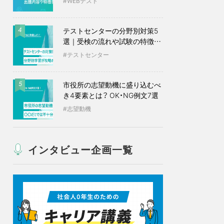
WEBテスト
テストセンターの分野別対策5
4
選｜受検の流れや試験の特徴も
紹介
テストセンター
市役所の志望動機に盛り込むべ
5
き4要素とは？ OK・NG例文7選
志望動機
インタビュー企画一覧