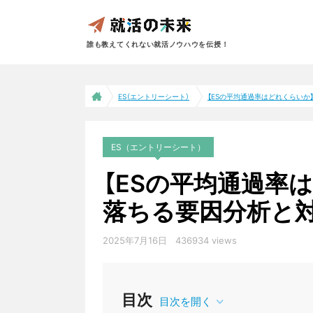
誰も教えてくれない就活ノウハウを伝授！
ES（エントリーシート）
【ESの平均通過率はどれくらいか】書
ES（エントリーシート）
【ESの平均通過率
落ちる要因分析と
2025年7月16日
436934 views
目次
目次を開く