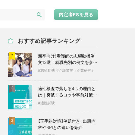
内定者ESを見る
おすすめ記事ランキング
新卒向け！看護師の志望動機例
1
文13選｜就職先別の例文を参考
に
志望動機
介護業界（企業研究）
適性検査で落ちる4つの理由と
2
は｜突破するコツや事前対策も
紹介
適性試験
【玉手箱対策】例題付き！ 出題内
3
容やSPIとの違いを紹介