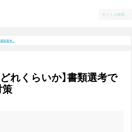
類選考...
はどれくらいか】書類選考で
対策