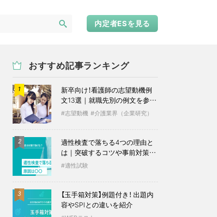
内定者ESを見る
おすすめ記事ランキング
新卒向け！看護師の志望動機例
1
文13選｜就職先別の例文を参考
に
志望動機
介護業界（企業研究）
適性検査で落ちる4つの理由と
2
は｜突破するコツや事前対策も
紹介
適性試験
【玉手箱対策】例題付き！ 出題内
3
容やSPIとの違いを紹介