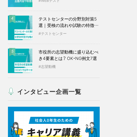
WEBテスト
テストセンターの分野別対策5
4
選｜受検の流れや試験の特徴も
紹介
テストセンター
市役所の志望動機に盛り込むべ
5
き4要素とは？ OK・NG例文7選
志望動機
インタビュー企画一覧