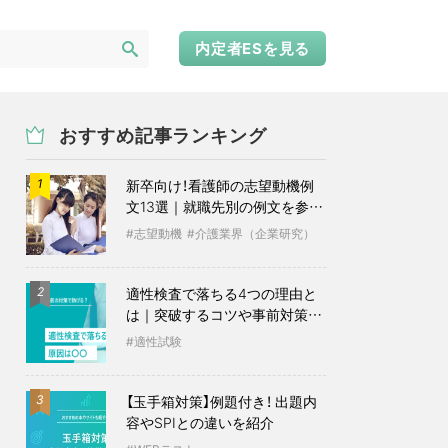
内定者ESを見る
おすすめ記事ランキング
新卒向け！看護師の志望動機例
1
文13選｜就職先別の例文を参考
に
志望動機
介護業界（企業研究）
適性検査で落ちる4つの理由と
2
は｜突破するコツや事前対策も
紹介
適性試験
【玉手箱対策】例題付き！ 出題内
3
容やSPIとの違いを紹介