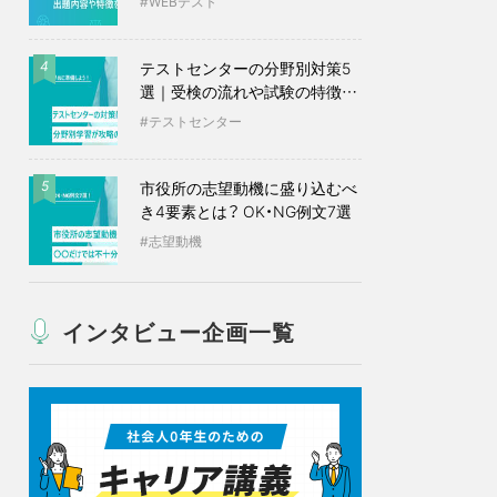
WEBテスト
テストセンターの分野別対策5
4
選｜受検の流れや試験の特徴も
紹介
テストセンター
市役所の志望動機に盛り込むべ
5
き4要素とは？ OK・NG例文7選
志望動機
インタビュー企画一覧