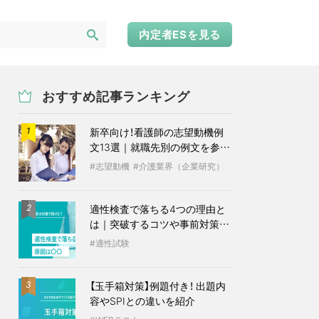
内定者ESを見る
おすすめ記事ランキング
新卒向け！看護師の志望動機例
1
文13選｜就職先別の例文を参考
に
志望動機
介護業界（企業研究）
適性検査で落ちる4つの理由と
2
は｜突破するコツや事前対策も
紹介
適性試験
【玉手箱対策】例題付き！ 出題内
3
容やSPIとの違いを紹介