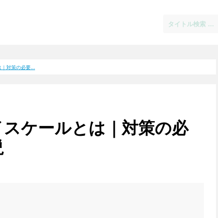
対策の必要...
イスケールとは｜対策の必
説