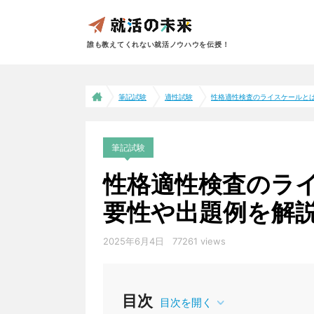
誰も教えてくれない就活ノウハウを伝授！
筆記試験
適性試験
性格適性検査のライスケールとは｜
筆記試験
性格適性検査のラ
要性や出題例を解
2025年6月4日
77261 views
適性試験
目次
目次を開く