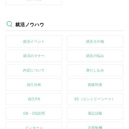
就活ノウハウ
就活イベント
就活その他
就活のマナー
就活の悩み
内定について
身だしなみ
自己分析
面接対策
自己PR
ES（エントリーシート）
OB・OG訪問
筆記試験
インターン
志望動機