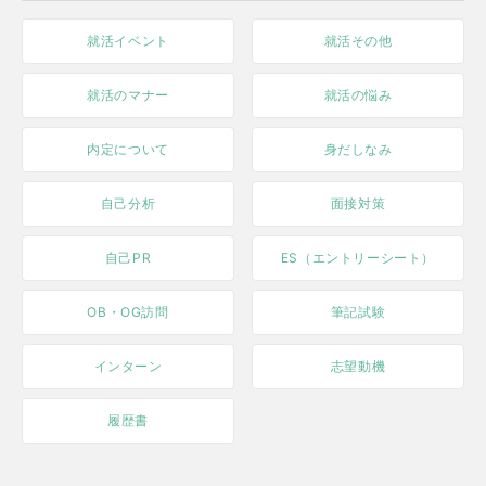
就活イベント
就活その他
就活のマナー
就活の悩み
内定について
身だしなみ
自己分析
面接対策
自己PR
ES（エントリーシート）
OB・OG訪問
筆記試験
インターン
志望動機
履歴書