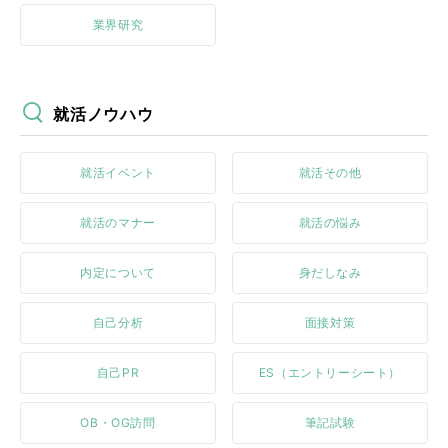
業界研究
就活ノウハウ
就活イベント
就活その他
就活のマナー
就活の悩み
内定について
身だしなみ
自己分析
面接対策
自己PR
ES（エントリーシート）
OB・OG訪問
筆記試験