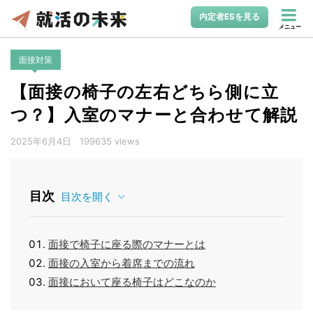
内定者ESを見る
メニュー
面接対策
【面接の椅子の左右どちら側に立
つ？】入室のマナーと合わせて解説
2025年6月4日
199635 views
目次
目次を開く
面接で椅子に座る際のマナーとは
面接の入室から着席までの流れ
面接において座る椅子はどこなのか