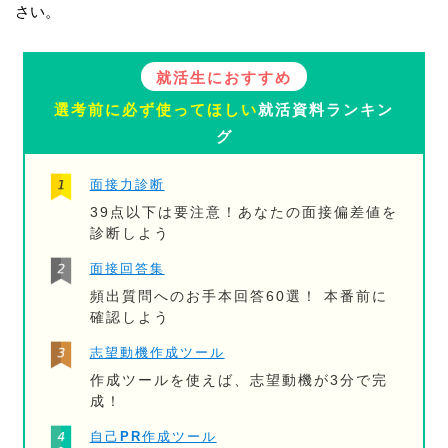
さい。
就活生におすすめ
選考前に必ず使ってほしい
就活資料ランキン
グ
面接力診断
39点以下は要注意！あなたの面接偏差値を
診断しよう
面接回答集
頻出質問へのお手本回答60選！ 本番前に
確認しよう
志望動機作成ツール
作成ツールを使えば、志望動機が3分で完
成！
自己PR作成ツール