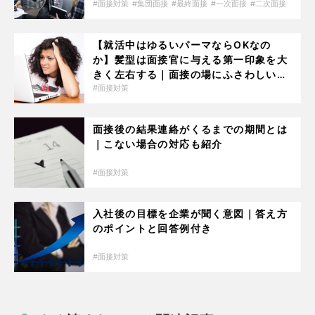
面接対策
集団面接
最終面接
一次面接
二次面接
【就活中はゆるいパーマならOKなの
か】髪型は面接官に与える第一印象を大
きく左右する｜面接の場にふさわしい髪
型とは
面接対策
面接後の結果連絡がくるまでの期間とは
｜こない場合の対応も紹介
面接対策
入社後の目標を企業が聞く意図｜答え方
のポイントと回答例付き
面接対策