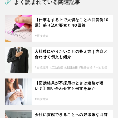
よく読まれている関連記事
【仕事をする上で大切なことの回答例10
選】盛り込む要素とNG回答
面接対策
入社後にやりたいことの答え方｜内容と
合わせて例文も紹介
面接対策
二次面接
集団面接
最終面接
一次面接
【面接結果が不採用のときは連絡が遅
い？】問い合わせ方と例文を紹介
面接対策
会社に貢献できることへの好印象な回答