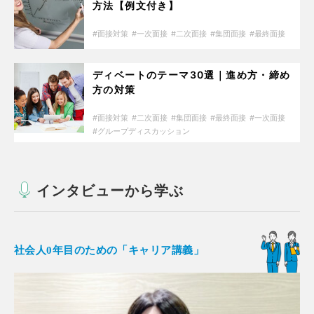
方法【例文付き】
面接対策
一次面接
二次面接
集団面接
最終面接
ディベートのテーマ30選｜進め方・締め
方の対策
面接対策
二次面接
集団面接
最終面接
一次面接
グループディスカッション
インタビューから学ぶ
社会人0年目のための「キャリア講義」