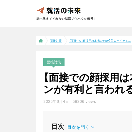
誰も教えてくれない就活ノウハウを伝授！
面接対策
【面接での顔採用は本当なのか】美人とイケメ...
面接対策
【面接での顔採用は
ンが有利と言われ
2025年6月4日
59306 views
目次
目次を開く