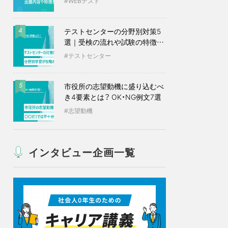
WEBテスト
テストセンターの分野別対策5
4
選｜受検の流れや試験の特徴も
紹介
テストセンター
市役所の志望動機に盛り込むべ
5
き4要素とは？ OK・NG例文7選
志望動機
インタビュー企画一覧