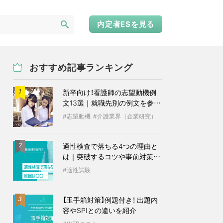
内定者ESを見る
おすすめ記事ランキング
新卒向け！看護師の志望動機例
1
文13選｜就職先別の例文を参考
に
志望動機
介護業界（企業研究）
適性検査で落ちる4つの理由と
2
は｜突破するコツや事前対策も
紹介
適性試験
【玉手箱対策】例題付き！ 出題内
3
容やSPIとの違いを紹介