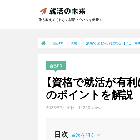
誰も教えてくれない就活ノウハウを伝授！
自己PR
資格
【資格で就活が有利になる？】アピールする
自己PR
【資格で就活が有利
のポイントを解説
2025年7月10日
14239 views
資格
目次
目次を開く