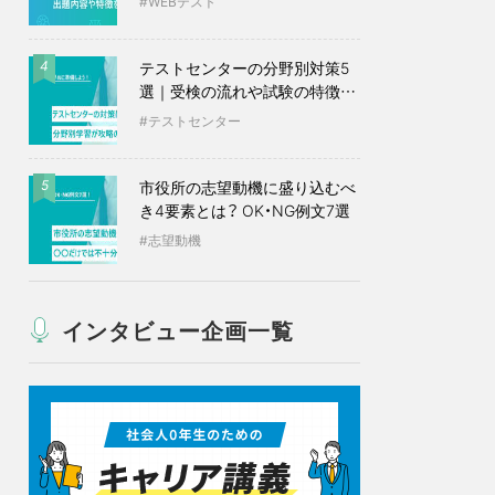
WEBテスト
テストセンターの分野別対策5
4
選｜受検の流れや試験の特徴も
紹介
テストセンター
市役所の志望動機に盛り込むべ
5
き4要素とは？ OK・NG例文7選
志望動機
インタビュー企画一覧