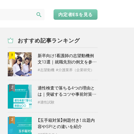
内定者ESを見る
おすすめ記事ランキング
新卒向け！看護師の志望動機例
1
文13選｜就職先別の例文を参考
に
志望動機
介護業界（企業研究）
適性検査で落ちる4つの理由と
2
は｜突破するコツや事前対策も
紹介
適性試験
【玉手箱対策】例題付き！ 出題内
3
容やSPIとの違いを紹介