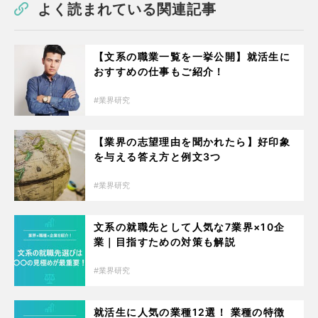
よく読まれている関連記事
【文系の職業一覧を一挙公開】就活生に
おすすめの仕事もご紹介！
業界研究
【業界の志望理由を聞かれたら】好印象
を与える答え方と例文3つ
業界研究
文系の就職先として人気な7業界×10企
業｜目指すための対策も解説
業界研究
就活生に人気の業種12選！ 業種の特徴