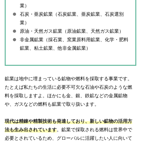
業）
石炭・亜炭鉱業（石炭鉱業、亜炭鉱業、石炭選別
業）
原油・天然ガス鉱業（原油鉱業、天然ガス鉱業）
非金属鉱業（採石業、窯業原料用鉱業、化学・肥料
鉱業、粘土鉱業、他非金属鉱業）
鉱業は地中に埋まっている鉱物や燃料を採取する事業です。
たとえば私たちの生活に必要不可欠な石油や石炭のような燃
料を採取しますよ。ほかにも金、銀、鉄鉱などの金属鉱物
や、ガスなどの燃料も鉱業で取り扱います。
現代は精錬や精製技術も発達しており、新しい鉱物の活用方
法も生み出されています
。鉱業で採取される燃料は世界中で
必要とされているため、グローバルに活躍したい人に向いて