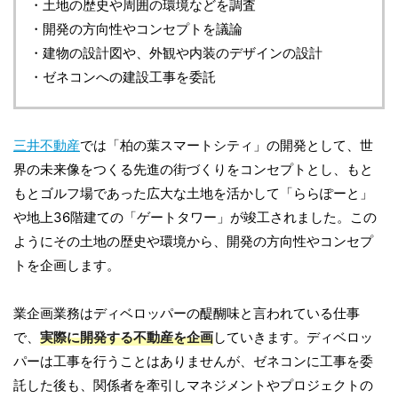
・土地の歴史や周囲の環境などを調査
・開発の方向性やコンセプトを議論
・建物の設計図や、外観や内装のデザインの設計
・ゼネコンへの建設工事を委託
三井不動産
では「柏の葉スマートシティ」の開発として、世
界の未来像をつくる先進の街づくりをコンセプトとし、もと
もとゴルフ場であった広大な土地を活かして「ららぽーと」
や地上36階建ての「ゲートタワー」が竣工されました。この
ようにその土地の歴史や環境から、開発の方向性やコンセプ
トを企画します。
業企画業務はディベロッパーの醍醐味と言われている仕事
で、
実際に開発する不動産を企画
していきます。ディベロッ
パーは工事を行うことはありませんが、ゼネコンに工事を委
託した後も、関係者を牽引しマネジメントやプロジェクトの