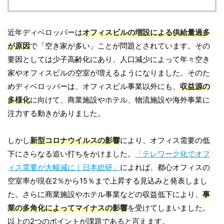
近年ディベロッパーは
オフィスビルの増設による供給量過多
が原因
で「空き家が多い」ことが問題とされています。その
要因としては少子高齢化にあり、人口減少によって年々空き
家やオフィスビルの空室が増えるようになりました。そのた
めディベロッパーは、オフィスビル事業以外にも、
収益源の
多様化
に向けて、商業施設やホテル、物流施設や海外事業に
注力する動きがありました。
しかし
新型コロナウイルスの影響
により、オフィス需要の低
下にさらなる追い打ちをかけました。
「テレワーク化でオフ
ィス需要が大幅減に｜日本総研」
によれば、都心オフィスの
空室率が現在2％から15％まで上昇する見込みと発表しまし
た。さらに商業施設やホテル事業などの収益低下により、
事
業の多角化によってマイナスの影響
を受けてしまいました。
以上の2つのポイントが課題であると言えます。