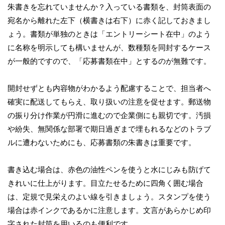
朱書きを忘れていませんか？入っている書類を、封筒表面の
宛名から離れた左下（横書きは右下）に赤く記しておきまし
ょう。書類が単独のときは「エントリーシート在中」のよう
に名称を明示しても構いませんが、数種類を同封するケース
が一般的ですので、「応募書類在中」とするのが無難です。
開封せずとも内容物がわかるよう配慮することで、担当者へ
確実に配送してもらえ、取り扱いの注意を促せます。郵送物
の振り分け作業が円滑に進むので企業側にも親切です。汚損
や紛失、無関係な部署で期日過ぎまで埋もれるなどのトラブ
ルに遭わないためにも、応募書類の朱書きは重要です。
書き込む場合は、赤色の油性ペンを使うと水にじみも防げて
きれいに仕上がります。目立たせるために四角く囲む場合
は、定規で見栄えのよい線を引きましょう。スタンプを使う
場合は赤インクであるかに注意します。文言があらかじめ印
字された封筒を用いるのも便利です。