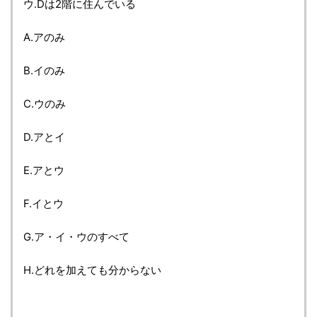
ウ.Dは2階に住んでいる
A.アのみ
B.イのみ
C.ウのみ
D.アとイ
E.アとウ
F.イとウ
G.ア・イ・ウのすべて
H.どれを加えても分からない