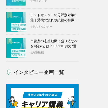
WEBテスト
テストセンターの分野別対策5
4
選｜受検の流れや試験の特徴も
紹介
テストセンター
市役所の志望動機に盛り込むべ
5
き4要素とは？ OK・NG例文7選
志望動機
インタビュー企画一覧