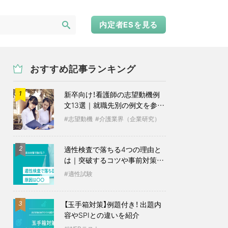
内定者ESを見る
おすすめ記事ランキング
新卒向け！看護師の志望動機例
1
文13選｜就職先別の例文を参考
に
志望動機
介護業界（企業研究）
適性検査で落ちる4つの理由と
2
は｜突破するコツや事前対策も
紹介
適性試験
【玉手箱対策】例題付き！ 出題内
3
容やSPIとの違いを紹介