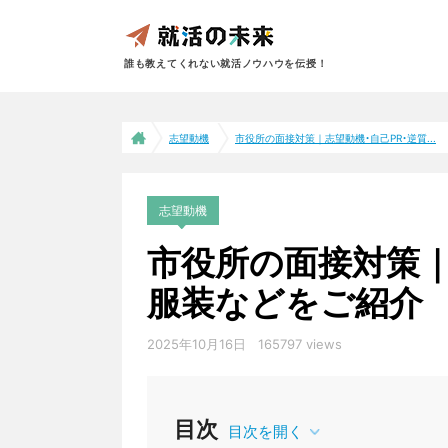
誰も教えてくれない就活ノウハウを伝授！
志望動機
市役所の面接対策｜志望動機・自己PR・逆質...
志望動機
市役所の面接対策｜
服装などをご紹介
2025年10月16日
165797 views
目次
目次を開く