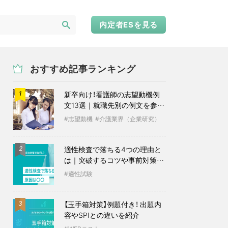
内定者ESを見る
おすすめ記事ランキング
新卒向け！看護師の志望動機例
1
文13選｜就職先別の例文を参考
に
志望動機
介護業界（企業研究）
適性検査で落ちる4つの理由と
2
は｜突破するコツや事前対策も
紹介
適性試験
【玉手箱対策】例題付き！ 出題内
3
容やSPIとの違いを紹介