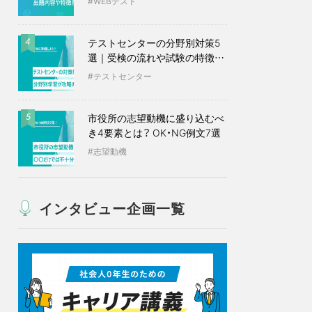
WEBテスト
テストセンターの分野別対策5
4
選｜受検の流れや試験の特徴も
紹介
テストセンター
市役所の志望動機に盛り込むべ
5
き4要素とは？ OK・NG例文7選
志望動機
インタビュー企画一覧