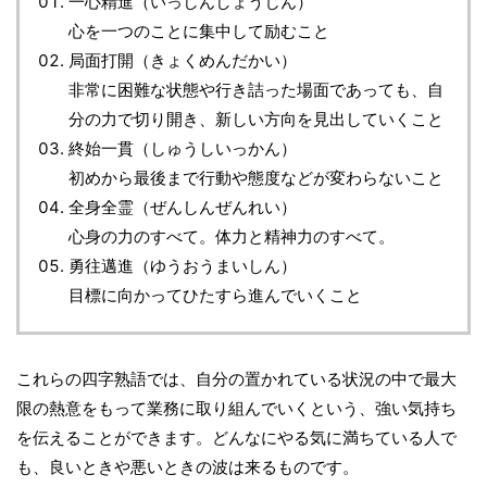
一心精進（いっしんしょうじん）
心を一つのことに集中して励むこと
局面打開（きょくめんだかい）
非常に困難な状態や行き詰った場面であっても、自
分の力で切り開き、新しい方向を見出していくこと
終始一貫（しゅうしいっかん）
初めから最後まで行動や態度などが変わらないこと
全身全霊（ぜんしんぜんれい）
心身の力のすべて。体力と精神力のすべて。
勇往邁進（ゆうおうまいしん）
目標に向かってひたすら進んでいくこと
これらの四字熟語では、自分の置かれている状況の中で最大
限の熱意をもって業務に取り組んでいくという、強い気持ち
を伝えることができます。どんなにやる気に満ちている人で
も、良いときや悪いときの波は来るものです。