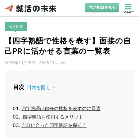
内定者ESを見る
メニュー
面接対策
【四字熟語で性格を表す】面接の自
己PRに活かせる言葉の一覧表
2025年10月15日
363529 views
目次
目次を開く
四字熟語は自分の性格を表すのに最適
四字熟語を使用するメリット
自分に合った四字熟語を探そう