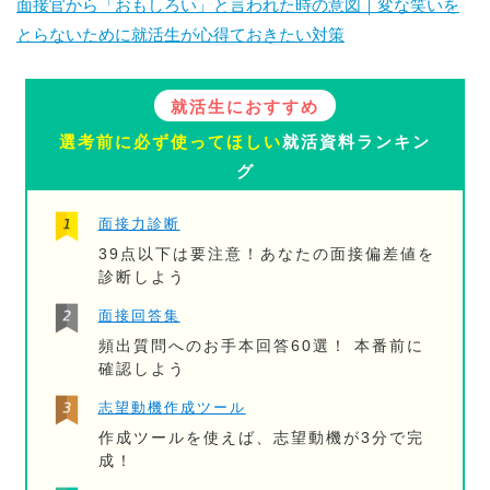
面接官から「おもしろい」と言われた時の意図｜変な笑いを
とらないために就活生が心得ておきたい対策
就活生におすすめ
選考前に必ず使ってほしい
就活資料ランキン
グ
面接力診断
39点以下は要注意！あなたの面接偏差値を
診断しよう
面接回答集
頻出質問へのお手本回答60選！ 本番前に
確認しよう
志望動機作成ツール
作成ツールを使えば、志望動機が3分で完
成！