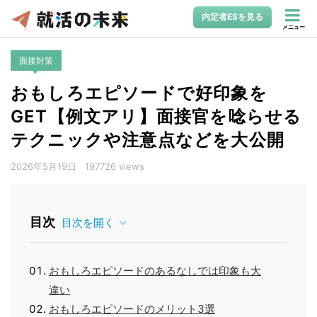
内定者ESを見る
メニュー
面接対策
おもしろエピソードで好印象を
GET【例文アリ】面接官を唸らせる
テクニックや注意点などを大公開
2026年5月19日
197726 views
目次
目次を開く
おもしろエピソードのあるなしでは印象も大
違い
おもしろエピソードのメリット3選