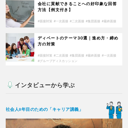
会社に貢献できることへの好印象な回答
方法【例文付き】
面接対策
一次面接
二次面接
集団面接
最終面接
ディベートのテーマ30選｜進め方・締め
方の対策
面接対策
二次面接
集団面接
最終面接
一次面接
グループディスカッション
インタビューから学ぶ
社会人0年目のための「キャリア講義」