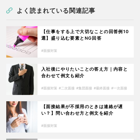
よく読まれている関連記事
【仕事をする上で大切なことの回答例10
選】盛り込む要素とNG回答
面接対策
入社後にやりたいことの答え方｜内容と
合わせて例文も紹介
面接対策
二次面接
集団面接
最終面接
一次面接
【面接結果が不採用のときは連絡が遅
い？】問い合わせ方と例文を紹介
面接対策