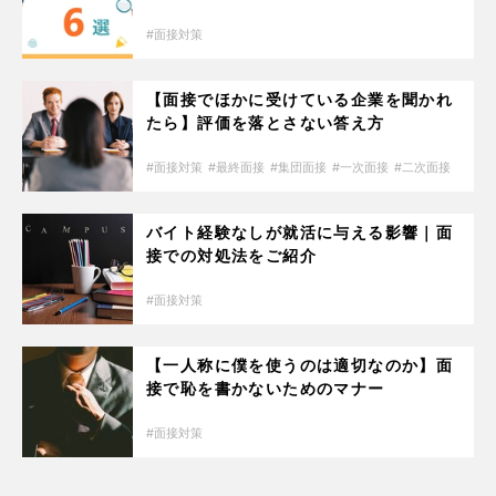
面接対策
【面接でほかに受けている企業を聞かれ
たら】評価を落とさない答え方
面接対策
最終面接
集団面接
一次面接
二次面接
バイト経験なしが就活に与える影響｜面
接での対処法をご紹介
面接対策
【一人称に僕を使うのは適切なのか】面
接で恥を書かないためのマナー
面接対策