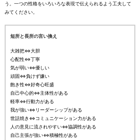
う。一つの性格をいろいろな表現で伝えられるよう工夫して
みてください。
短所と長所の言い換え
大雑把⇔大胆
心配性⇔丁寧
気が弱い⇔優しい
頑固⇔負けず嫌い
飽き性⇔好奇心旺盛
自己中心的⇔主体性がある
軽率⇔行動力がある
我が強い⇔リーダーシップがある
世話焼き⇔コミュニケーション力がある
人の意見に流されやすい⇔協調性がある
自己主張が強い⇔積極性がある