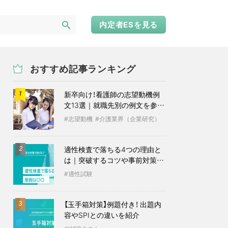
内定者ESを見る
おすすめ記事ランキング
新卒向け！看護師の志望動機例
1
文13選｜就職先別の例文を参考
に
志望動機
介護業界（企業研究）
適性検査で落ちる4つの理由と
2
は｜突破するコツや事前対策も
紹介
適性試験
【玉手箱対策】例題付き！ 出題内
3
容やSPIとの違いを紹介