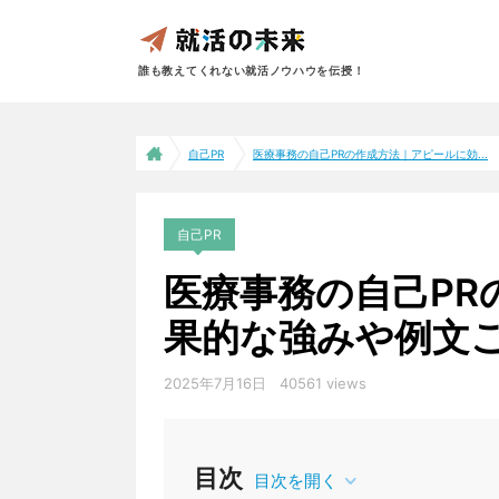
誰も教えてくれない就活ノウハウを伝授！
自己PR
医療事務の自己PRの作成方法｜アピールに効...
自己PR
医療事務の自己PR
果的な強みや例文
2025年7月16日
40561 views
目次
目次を開く