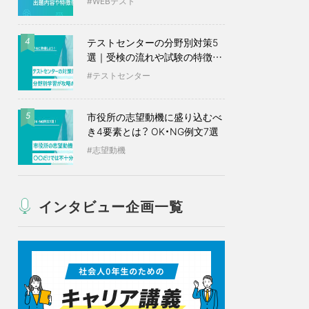
WEBテスト
テストセンターの分野別対策5
4
選｜受検の流れや試験の特徴も
紹介
テストセンター
市役所の志望動機に盛り込むべ
5
き4要素とは？ OK・NG例文7選
志望動機
インタビュー企画一覧