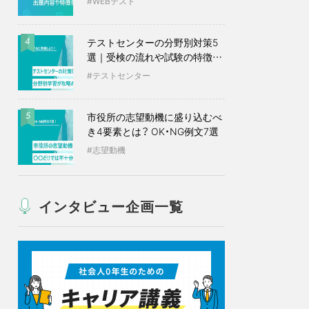
WEBテスト
テストセンターの分野別対策5
4
選｜受検の流れや試験の特徴も
紹介
テストセンター
市役所の志望動機に盛り込むべ
5
き4要素とは？ OK・NG例文7選
志望動機
インタビュー企画一覧