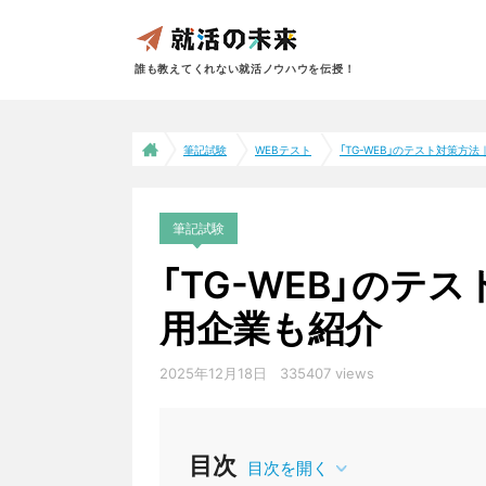
誰も教えてくれない就活ノウハウを伝授！
筆記試験
WEBテスト
「TG-WEB」のテスト対策方法｜
筆記試験
「TG-WEB」のテ
用企業も紹介
2025年12月18日
335407 views
WEBテスト
目次
目次を開く