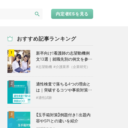
内定者ESを見る
おすすめ記事ランキング
新卒向け！看護師の志望動機例
1
文13選｜就職先別の例文を参考
に
志望動機
介護業界（企業研究）
適性検査で落ちる4つの理由と
2
は｜突破するコツや事前対策も
紹介
適性試験
【玉手箱対策】例題付き！ 出題内
3
容やSPIとの違いを紹介