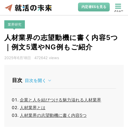
内定者ESを見る
メニュー
業界研究
人材業界の志望動機に書く内容5つ
｜例文5選やNG例もご紹介
2025年6月18日
472642 views
目次
目次を開く
企業と人を結びつける魅力溢れる人材業界
人材業界とは
人材業界の志望動機に書く内容5つ