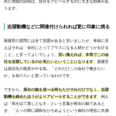
めた理由の説明は、自分をアピールするのに大きな効果があ
ります。
志望動機などに関連付けられれば更に印象に残る
面接官の質問には全て意図があると言いましたが、単純に言
えばそれは「会社にとってプラスになる人材かどうかを計る
こと」と言ってよいでしょう。
言い換えれば、本気でこの会
社を志望しているのか見たいということになります
。面接官
は就活生の熱意ややる気、「どれだけこの会社で働きたい
か」を知りたいと思っているわけです。
ですから、
座右の銘を述べる時もただそれだけでなく、志望
動機を絡めたほうがよりアピールすることができます
。例え
ば「和を以て貴しとなす」という言葉が座右の銘であると
き、「人々の間に調和をひろめようという御社の理念に共感