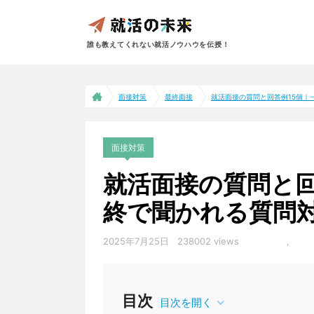
誰も教えてくれない就活ノウハウを伝授！
面接対策
最終面接
就活面接の質問と回答例15個｜一次
面接対策
就活面接の質問と回
終で聞かれる質問
2025年7月25日
238002 views
一次面接
,
最終
目次
目次を開く