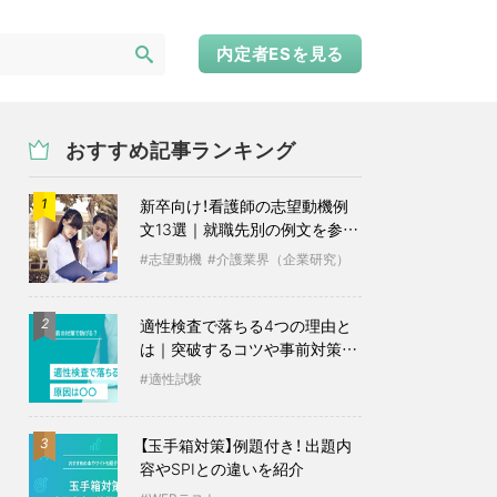
内定者ESを見る
おすすめ記事ランキング
新卒向け！看護師の志望動機例
1
文13選｜就職先別の例文を参考
に
志望動機
介護業界（企業研究）
適性検査で落ちる4つの理由と
2
は｜突破するコツや事前対策も
紹介
適性試験
【玉手箱対策】例題付き！ 出題内
3
容やSPIとの違いを紹介