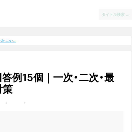
・二次・...
答例15個｜一次・二次・最
対策
面接
,
集団面接
,
二次面接