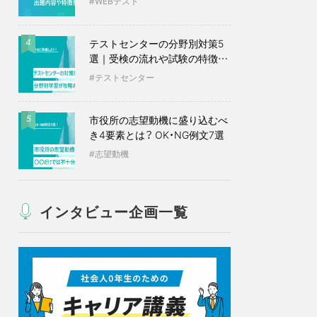
WEBテスト
テストセンターの分野別対策5
4
選｜受検の流れや試験の特徴も
紹介
テストセンター
市役所の志望動機に盛り込むべ
5
き4要素とは？ OK・NG例文7選
志望動機
インタビュー企画一覧