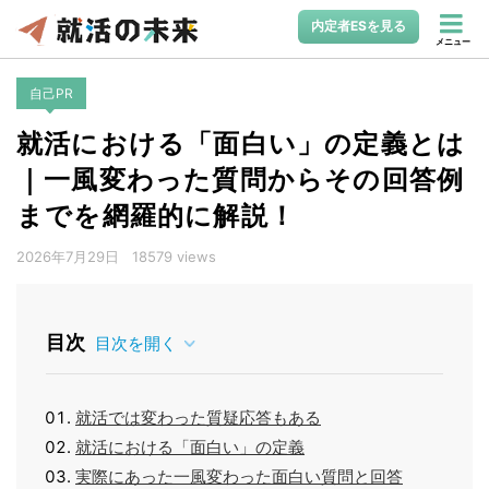
内定者ESを見る
メニュー
自己PR
就活における「面白い」の定義とは
｜一風変わった質問からその回答例
までを網羅的に解説！
2026年7月29日
18579 views
目次
目次を開く
就活では変わった質疑応答もある
就活における「面白い」の定義
実際にあった一風変わった面白い質問と回答