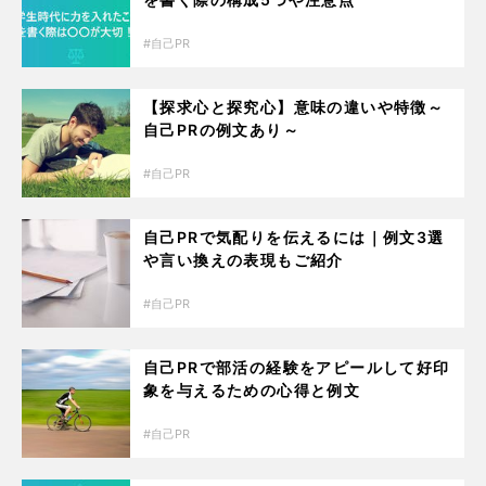
自己PR
【探求心と探究心】意味の違いや特徴～
自己PRの例文あり～
自己PR
自己PRで気配りを伝えるには｜例文3選
や言い換えの表現もご紹介
自己PR
自己PRで部活の経験をアピールして好印
象を与えるための心得と例文
自己PR