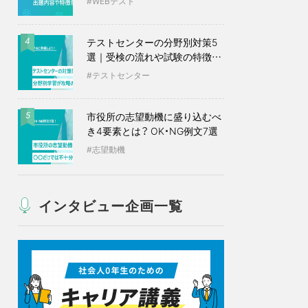
WEBテスト
テストセンターの分野別対策5
4
選｜受検の流れや試験の特徴も
紹介
テストセンター
市役所の志望動機に盛り込むべ
5
き4要素とは？ OK・NG例文7選
志望動機
インタビュー企画一覧