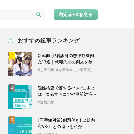
内定者ESを見る
おすすめ記事ランキング
新卒向け！看護師の志望動機例
1
文13選｜就職先別の例文を参考
に
志望動機
介護業界（企業研究）
適性検査で落ちる4つの理由と
2
は｜突破するコツや事前対策も
紹介
適性試験
【玉手箱対策】例題付き！ 出題内
3
容やSPIとの違いを紹介