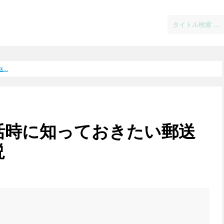
..
活時に知っておきたい郵送
説