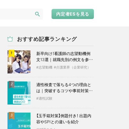
内定者ESを見る
おすすめ記事ランキング
新卒向け！看護師の志望動機例
1
文13選｜就職先別の例文を参考
に
志望動機
介護業界（企業研究）
適性検査で落ちる4つの理由と
2
は｜突破するコツや事前対策も
紹介
適性試験
【玉手箱対策】例題付き！ 出題内
3
容やSPIとの違いを紹介