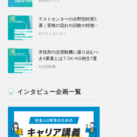
WEBテスト
テストセンターの分野別対策5
4
選｜受検の流れや試験の特徴も
紹介
テストセンター
市役所の志望動機に盛り込むべ
5
き4要素とは？ OK・NG例文7選
志望動機
インタビュー企画一覧