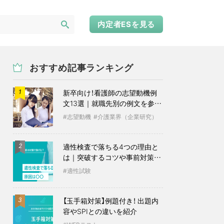
内定者ESを見る
おすすめ記事ランキング
新卒向け！看護師の志望動機例
1
文13選｜就職先別の例文を参考
に
志望動機
介護業界（企業研究）
適性検査で落ちる4つの理由と
2
は｜突破するコツや事前対策も
紹介
適性試験
【玉手箱対策】例題付き！ 出題内
3
容やSPIとの違いを紹介