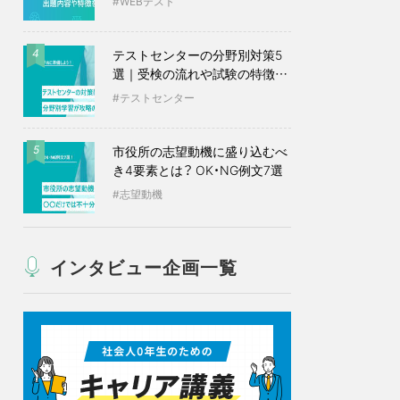
WEBテスト
テストセンターの分野別対策5
4
選｜受検の流れや試験の特徴も
紹介
テストセンター
市役所の志望動機に盛り込むべ
5
き4要素とは？ OK・NG例文7選
志望動機
インタビュー企画一覧