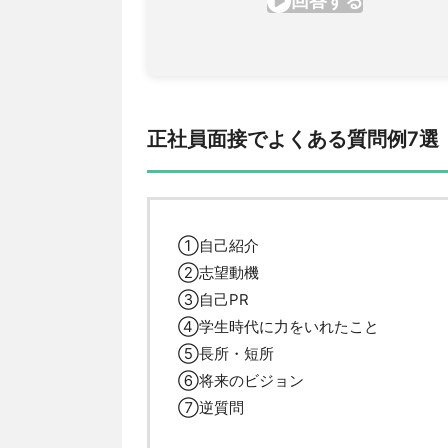
正社員面接でよくある質問例7選
①自己紹介
②志望動機
③自己PR
④学生時代に力をいれたこと
⑤長所・短所
⑥将来のビジョン
⑦逆質問