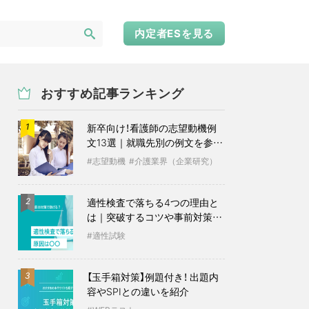
内定者ESを見る
おすすめ記事ランキング
新卒向け！看護師の志望動機例
1
文13選｜就職先別の例文を参考
に
志望動機
介護業界（企業研究）
適性検査で落ちる4つの理由と
2
は｜突破するコツや事前対策も
紹介
適性試験
【玉手箱対策】例題付き！ 出題内
3
容やSPIとの違いを紹介