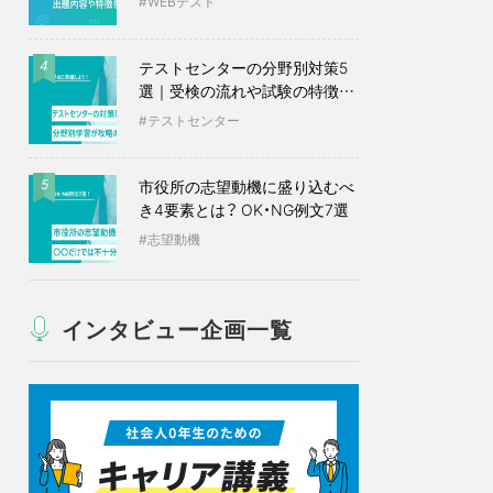
WEBテスト
テストセンターの分野別対策5
4
選｜受検の流れや試験の特徴も
紹介
テストセンター
市役所の志望動機に盛り込むべ
5
き4要素とは？ OK・NG例文7選
志望動機
インタビュー企画一覧