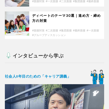
面接対策
一次面接
二次面接
集団面接
最終面接
ディベートのテーマ30選｜進め方・締め
方の対策
面接対策
二次面接
集団面接
最終面接
一次面接
グループディスカッション
インタビューから学ぶ
社会人0年目のための「キャリア講義」