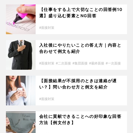
【仕事をする上で大切なことの回答例10
選】盛り込む要素とNG回答
面接対策
入社後にやりたいことの答え方｜内容と
合わせて例文も紹介
面接対策
二次面接
集団面接
最終面接
一次面接
【面接結果が不採用のときは連絡が遅
い？】問い合わせ方と例文を紹介
面接対策
会社に貢献できることへの好印象な回答
方法【例文付き】