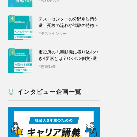
WEBテスト
テストセンターの分野別対策5
4
選｜受検の流れや試験の特徴も
紹介
テストセンター
市役所の志望動機に盛り込むべ
5
き4要素とは？ OK・NG例文7選
志望動機
インタビュー企画一覧