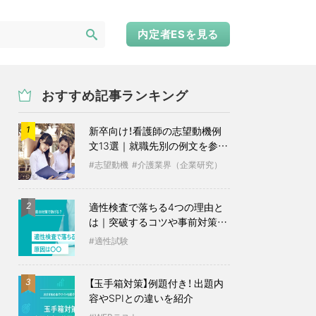
内定者ESを見る
おすすめ記事ランキング
新卒向け！看護師の志望動機例
1
文13選｜就職先別の例文を参考
に
志望動機
介護業界（企業研究）
適性検査で落ちる4つの理由と
2
は｜突破するコツや事前対策も
紹介
適性試験
【玉手箱対策】例題付き！ 出題内
3
容やSPIとの違いを紹介