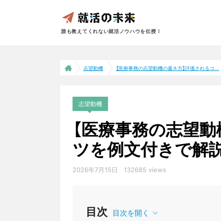
誰も教えてくれない就活ノウハウを伝授！
志望動機
【医療事務の志望動機の書き方】評価されるコ...
志望動機
【医療事務の志望動
ツを例文付きで解
2026年7月15日
132685 views
目次
目次を開く