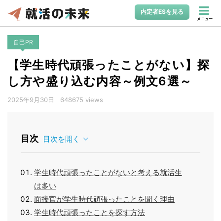
内定者ESを見る
メニュー
自己PR
【学生時代頑張ったことがない】探
し方や盛り込む内容～例文6選～
2025年9月30日
648675 views
目次
目次を開く
学生時代頑張ったことがないと考える就活生
は多い
面接官が学生時代頑張ったことを聞く理由
学生時代頑張ったことを探す方法