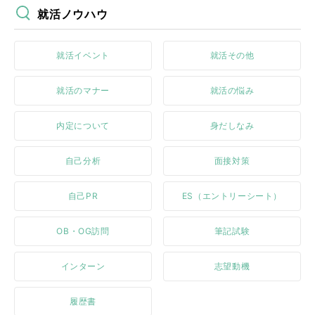
就活ノウハウ
就活イベント
就活その他
就活のマナー
就活の悩み
内定について
身だしなみ
自己分析
面接対策
自己PR
ES（エントリーシート）
OB・OG訪問
筆記試験
インターン
志望動機
履歴書