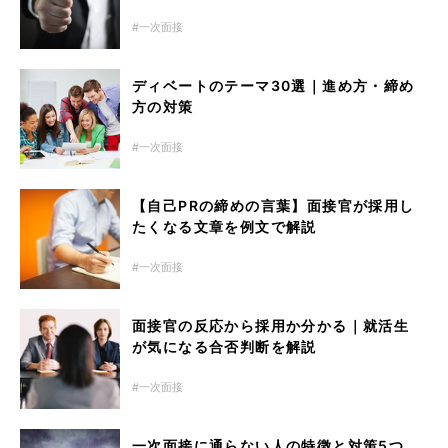
一次面接
ディベートのテーマ30選｜進め方・締め
方の対策
一次面接
【自己PRの締めの言葉】面接官が採用し
たくなる文章を例文で解説
一次面接
面接官の反応から採用か分かる｜就活生
が気になる合否判断を解説
一次面接
一次面接に通らない人の特徴と対策5つ