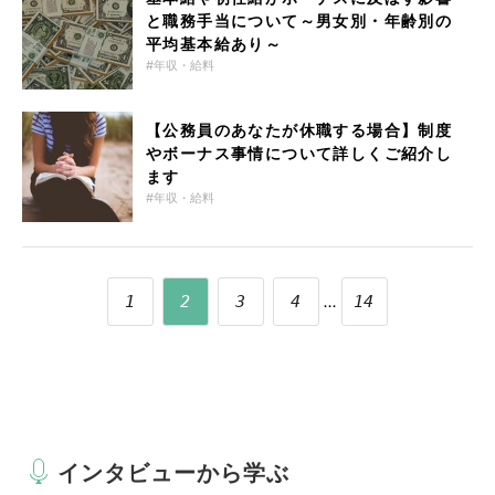
と職務手当について～男女別・年齢別の
平均基本給あり～
年収・給料
【公務員のあなたが休職する場合】制度
やボーナス事情について詳しくご紹介し
ます
年収・給料
...
1
2
3
4
14
インタビューから学ぶ