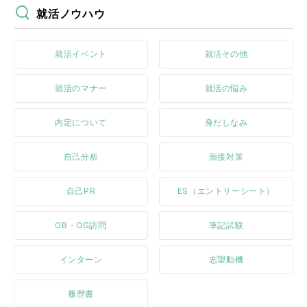
就活ノウハウ
就活イベント
就活その他
就活のマナー
就活の悩み
内定について
身だしなみ
自己分析
面接対策
自己PR
ES（エントリーシート）
OB・OG訪問
筆記試験
インターン
志望動機
履歴書