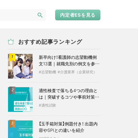
内定者ESを見る
おすすめ記事ランキング
新卒向け！看護師の志望動機例
1
文13選｜就職先別の例文を参考
に
志望動機
介護業界（企業研究）
適性検査で落ちる4つの理由と
2
は｜突破するコツや事前対策も
紹介
適性試験
【玉手箱対策】例題付き！ 出題内
3
容やSPIとの違いを紹介