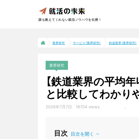
誰も教えてくれない就活ノウハウを伝授！
業界研究
サービス（業界研究）
鉄道業界（業界研究）
業界研究
【鉄道業界の平均年
と比較してわかりや
2026年7月7日
18704 views
年収・給料
,
鉄道
目次
目次を開く