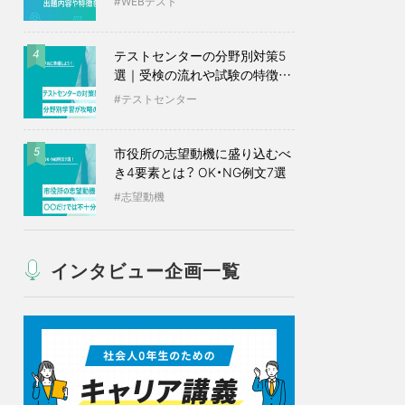
WEBテスト
テストセンターの分野別対策5
4
選｜受検の流れや試験の特徴も
紹介
テストセンター
市役所の志望動機に盛り込むべ
5
き4要素とは？ OK・NG例文7選
志望動機
インタビュー企画一覧