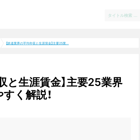
【鉄道業界の平均年収と生涯賃金】主要25業...
収と生涯賃金】主要25業界
すく解説！
業界（業界研究）