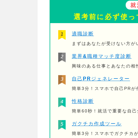
就
選考前に必ず使っ
適職診断
まずはあなたが受けない方が
業界&職種マッチ度診断
興味のある仕事とあなたの相
自己PRジェネレーター
簡単3分！スマホで自己PR
性格診断
簡単60秒！就活で重要な自
ガクチカ作成ツール
簡単3分！スマホでガクチカ