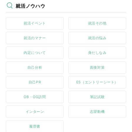
就活ノウハウ
就活イベント
就活その他
就活のマナー
就活の悩み
内定について
身だしなみ
自己分析
面接対策
自己PR
ES（エントリーシート）
OB・OG訪問
筆記試験
インターン
志望動機
履歴書