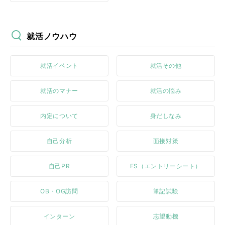
就活ノウハウ
就活イベント
就活その他
就活のマナー
就活の悩み
内定について
身だしなみ
自己分析
面接対策
自己PR
ES（エントリーシート）
OB・OG訪問
筆記試験
インターン
志望動機