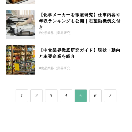
【化学メーカーを徹底研究】仕事内容や
年収ランキングも公開｜志望動機例文付
き
化学業界（業界研究）
【中食業界徹底研究ガイド】現状・動向
と主要企業を紹介
食品業界（業界研究）
1
2
3
4
5
6
7