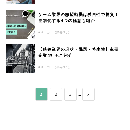
ゲーム業界の志望動機は独自性で勝負！
差別化する4つの極意も紹介
メーカー（業界研究）
【鉄鋼業界の現状・課題・将来性】主要
企業4社もご紹介
メーカー（業界研究）
...
1
2
3
7