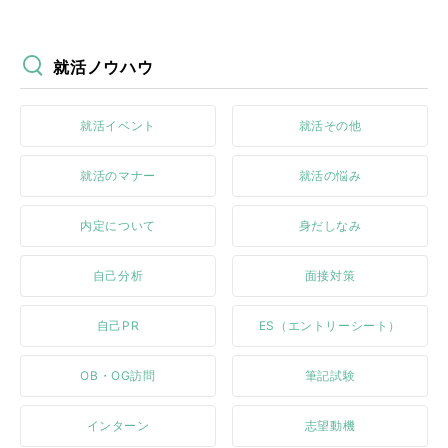
就活ノウハウ
就活イベント
就活その他
就活のマナー
就活の悩み
内定について
身だしなみ
自己分析
面接対策
自己PR
ES（エントリーシート）
OB・OG訪問
筆記試験
インターン
志望動機